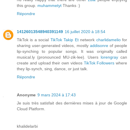
this group.
muhammetyt
Thanks :)
Répondre
14126013548940391149
16 juillet 2020 à 18:54
TikTok is a social
TikTok Takip Et
network
charlidamelio
for
sharing user-generated videos, mostly
addisonre
of people
lip-synching to popular songs. It was originally called
musical.ly (pronounced MU-zik-lee). Users
lorengray
can
create and upload their own videos
TikTok Followers
where
they lip-synch, sing, dance, or just talk.
Répondre
Anonyme
9 mars 2024 à 17:43
Je suis très satisfait des dernières mises à jour de Google
Cloud Platform.
khalidelarbi