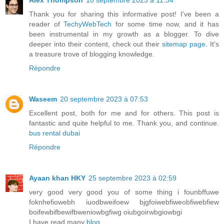
Thank you for sharing this informative post! I've been a
reader of
TechyWebTech
for some time now, and it has
been instrumental in my growth as a blogger. To dive
deeper into their content, check out their
sitemap page
. It's
a treasure trove of blogging knowledge.
Répondre
Waseem
20 septembre 2023 à 07:53
Excellent post, both for me and for others. This post is
fantastic and quite helpful to me. Thank you, and continue.
bus rental dubai
Répondre
Ayaan khan HKY
25 septembre 2023 à 02:59
very good very good you of some thing i founbffuwe
foknhefiowebh iuodbweifoew bjgfoiwebfiweobfiwebfiew
boifewbifbewifbweniowbgfiwg oiubgoirwbgiowbgi
I have read many
blog