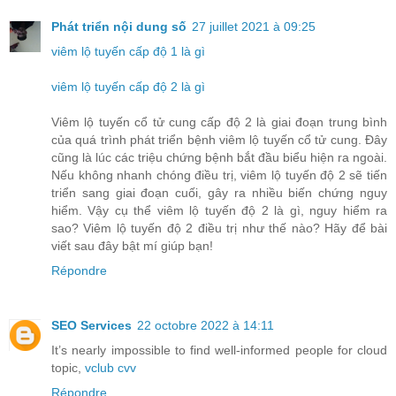
Phát triển nội dung số
27 juillet 2021 à 09:25
viêm lộ tuyến cấp độ 1 là gì
viêm lộ tuyến cấp độ 2 là gì
Viêm lộ tuyến cổ tử cung cấp độ 2 là giai đoạn trung bình
của quá trình phát triển bệnh viêm lộ tuyến cổ tử cung. Đây
cũng là lúc các triệu chứng bệnh bắt đầu biểu hiện ra ngoài.
Nếu không nhanh chóng điều trị, viêm lộ tuyến độ 2 sẽ tiến
triển sang giai đoạn cuối, gây ra nhiều biến chứng nguy
hiểm. Vậy cụ thể viêm lộ tuyến độ 2 là gì, nguy hiểm ra
sao? Viêm lộ tuyến độ 2 điều trị như thế nào? Hãy để bài
viết sau đây bật mí giúp bạn!
Répondre
SEO Services
22 octobre 2022 à 14:11
It’s nearly impossible to find well-informed people for cloud
topic,
vclub cvv
Répondre