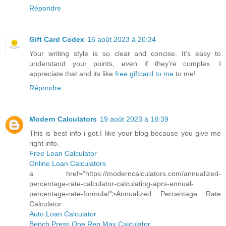
Répondre
Gift Card Codex
16 août 2023 à 20:34
Your writing style is so clear and concise. It's easy to
understand your points, even if they're complex. I
appreciate that and its like
free giftcard to me
to me!
Répondre
Modern Calculators
19 août 2023 à 18:39
This is best info i got.I like your blog because you give me
right info.
Free Loan Calculator
Online Loan Calculators
a href="https://moderncalculators.com/annualized-
percentage-rate-calculator-calculating-aprs-annual-
percentage-rate-formula/">Annualized Percentage Rate
Calculator
Auto Loan Calculator
Bench Press One Rep Max Calculator