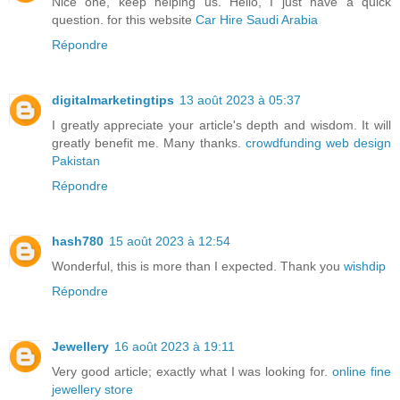
Nice one, keep helping us. Hello, I just have a quick
question. for this website
Car Hire Saudi Arabia
Répondre
digitalmarketingtips
13 août 2023 à 05:37
I greatly appreciate your article's depth and wisdom. It will
greatly benefit me. Many thanks.
crowdfunding web design
Pakistan
Répondre
hash780
15 août 2023 à 12:54
Wonderful, this is more than I expected. Thank you
wishdip
Répondre
Jewellery
16 août 2023 à 19:11
Very good article; exactly what I was looking for.
online fine
jewellery store