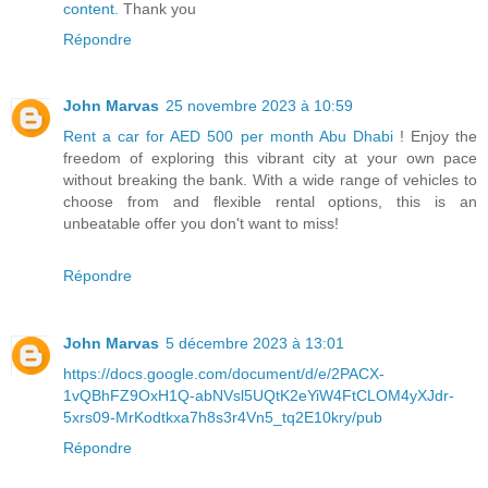
content
.
Thank you
Répondre
John Marvas
25 novembre 2023 à 10:59
Rent a car for AED 500 per month Abu Dhabi
! Enjoy the
freedom of exploring this vibrant city at your own pace
without breaking the bank. With a wide range of vehicles to
choose from and flexible rental options, this is an
unbeatable offer you don't want to miss!
Répondre
John Marvas
5 décembre 2023 à 13:01
https://docs.google.com/document/d/e/2PACX-
1vQBhFZ9OxH1Q-abNVsl5UQtK2eYiW4FtCLOM4yXJdr-
5xrs09-MrKodtkxa7h8s3r4Vn5_tq2E10kry/pub
Répondre