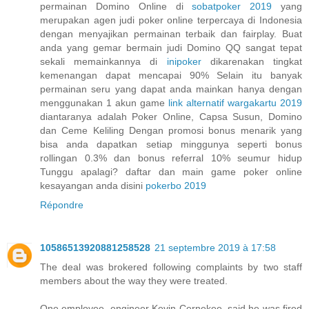
permainan Domino Online di
sobatpoker 2019
yang
merupakan agen judi poker online terpercaya di Indonesia
dengan menyajikan permainan terbaik dan fairplay. Buat
anda yang gemar bermain judi Domino QQ sangat tepat
sekali memainkannya di
inipoker
dikarenakan tingkat
kemenangan dapat mencapai 90% Selain itu banyak
permainan seru yang dapat anda mainkan hanya dengan
menggunakan 1 akun game
link alternatif wargakartu 2019
diantaranya adalah Poker Online, Capsa Susun, Domino
dan Ceme Keliling Dengan promosi bonus menarik yang
bisa anda dapatkan setiap minggunya seperti bonus
rollingan 0.3% dan bonus referral 10% seumur hidup
Tunggu apalagi? daftar dan main game poker online
kesayangan anda disini
pokerbo 2019
Répondre
10586513920881258528
21 septembre 2019 à 17:58
The deal was brokered following complaints by two staff
members about the way they were treated.
One employee, engineer Kevin Cernekee, said he was fired