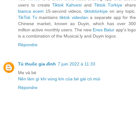
users to create
Tiktok Kahvesi
and
Tiktok Türkiye
share
bianca ecem
15-second videos,
tiktoktürkiye
on any topic.
TikTok Tv
maintains
tiktok videoları
a separate app for the
Chinese market, known as Duyin, which has over 300
million active monthly users. The new
Enes Batur
app's logo
is a combination of the Musical.ly and Duyin logos.
Répondre
Tủ thuốc gia đình
7 juin 2022 à 11:33
Mẹ và bé
Nên làm gì khi vùng kín của bé gái có mùi
Répondre