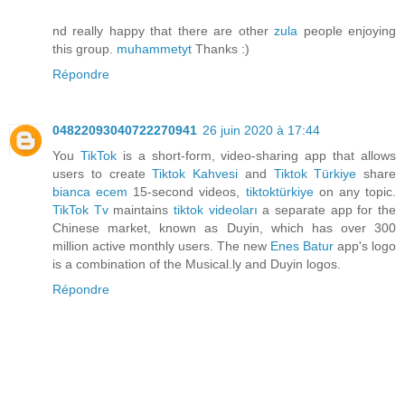
nd really happy that there are other
zula
people enjoying
this group.
muhammetyt
Thanks :)
Répondre
04822093040722270941
26 juin 2020 à 17:44
You
TikTok
is a short-form, video-sharing app that allows
users to create
Tiktok Kahvesi
and
Tiktok Türkiye
share
bianca ecem
15-second videos,
tiktoktürkiye
on any topic.
TikTok Tv
maintains
tiktok videoları
a separate app for the
Chinese market, known as Duyin, which has over 300
million active monthly users. The new
Enes Batur
app's logo
is a combination of the Musical.ly and Duyin logos.
Répondre